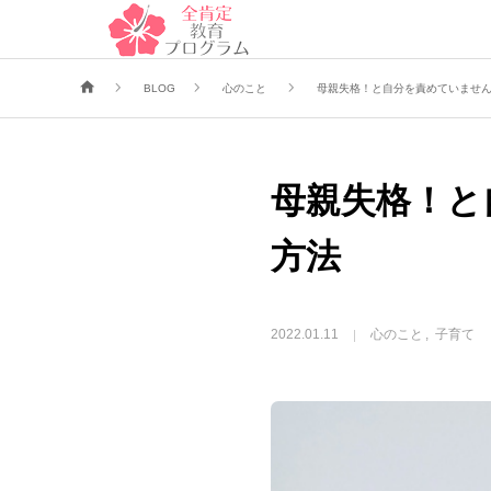
BLOG
心のこと
母親失格！と自分を責めていませ
母親失格！と
方法
2022.01.11
心のこと
子育て