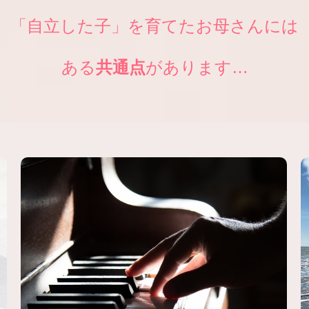
「自立した子」を育てたお母さんには
ある
共通点
があります…