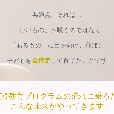
お客様の声
共通点、それは…
BLOG
「ないもの」を嘆くのではなく
「あるもの」に目を向け、伸ばし
子どもを
全肯定
して育てたことです
定®︎教育プログラムの流れに乗る
こんな未来がやってきます